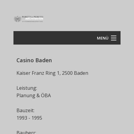
MENÜ
Startseite
Casino Baden
zur
Projekte
Kaiser Franz Ring 1, 2500 Baden
Proj
Leistungen
zur
Woh
Leistung:
Ausschreibungen
Planung & ÖBA
zur
Gesu
Woh
und
Kontakt
Pfle
Lind
Gesu
Bauzeit:
und
1993 - 1995
zur
Gew
Satz
Pfle
zur
Denk
Indu
Orth
Gew
Bauherr: